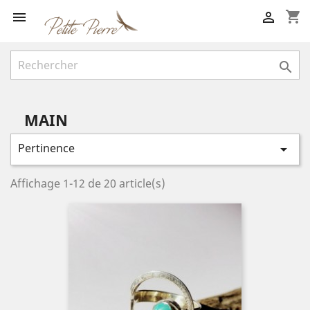
shopping_cart



MAIN
Pertinence

Affichage 1-12 de 20 article(s)