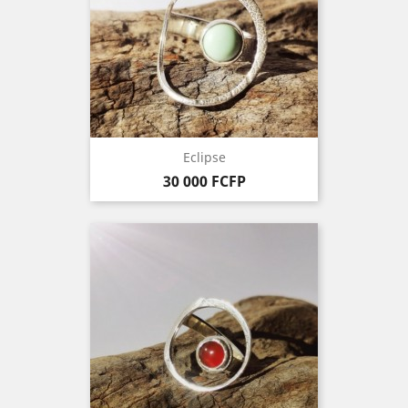
Eclipse
Prix
30 000 FCFP