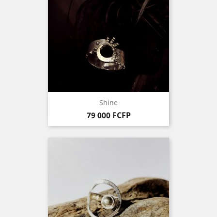
Shine
Prix
79 000 FCFP