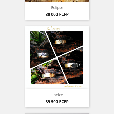
Eclipse
Prix
30 000 FCFP
Choice
Prix
89 500 FCFP