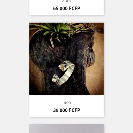
Zuñi
Prix
65 000 FCFP
Tãoh
Prix
39 000 FCFP