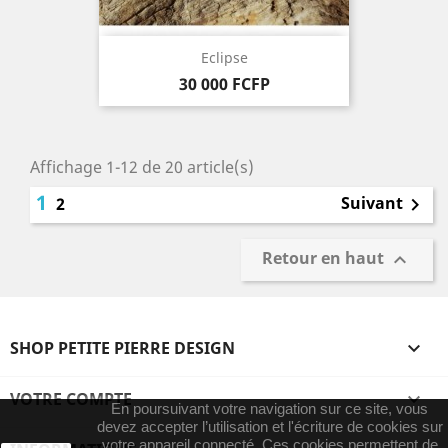
Eclipse
Prix
30 000 FCFP
Affichage 1-12 de 20 article(s)
1
Suivant
2

Retour en haut

SHOP PETITE PIERRE DESIGN

VOTRE COMPTE

En poursuivant votre navigation sur ce site, vous
devez accepter l’utilisation et l'écriture de cookies sur
votre appareil connecté. Ces cookies permettent de