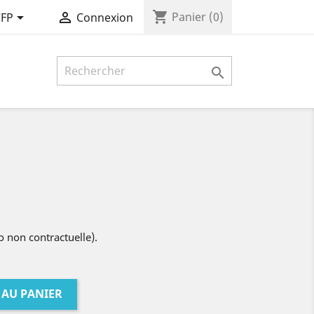
shopping_cart


Panier
(0)
CFP
Connexion

 non contractuelle).
 AU PANIER