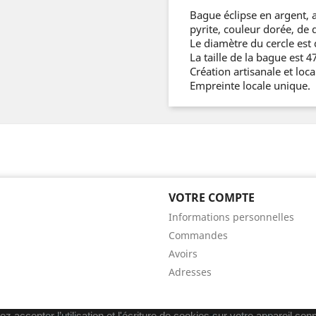
Bague éclipse en argent, a
pyrite, couleur dorée, de
Le diamètre du cercle est
La taille de la bague est 4
Création artisanale et loc
Empreinte locale unique.
VOTRE COMPTE
Informations personnelles
Commandes
Avoirs
Adresses
z accepter l’utilisation et l'écriture de cookies sur votre appareil co