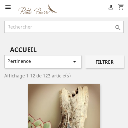
shopping_cart



ACCUEIL
Pertinence

FILTRER
Affichage 1-12 de 123 article(s)