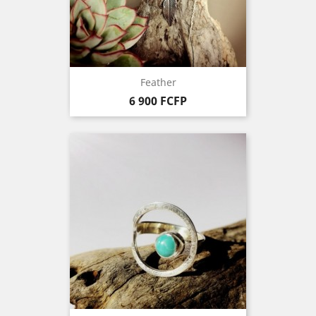
Feather
Prix
6 900 FCFP